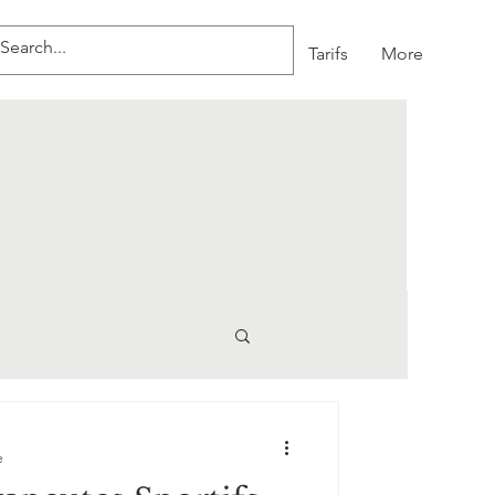
sages
Entreprises/ Évènements
Tarifs
More
e