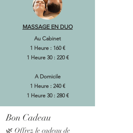
MASSAGE EN DUO
Au Cabinet
1 Heure : 160 €
1 Heure 30 : 220 €
A Domicile
1 Heure : 240 €
1 Heure 30 : 280 €
Bon Cadeau
🌿 Offrez le cadeau de