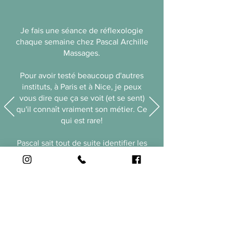
Je fais une séance de réflexologie
chaque semaine chez Pascal Archille
Massages.
Pour avoir testé beaucoup d'autres
instituts, à Paris et à Nice, je peux
vous dire que ça se voit (et se sent)
qu'il connaît vraiment son métier. Ce
qui est rare!
Pascal sait tout de suite identifier les
points vitaux et comment faire pour
les décontracter tout en vous
relaxant.
Allez-y les yeux fermés.
Vous en ressortirez décontracté,
épanoui et beaucoup plus léger!