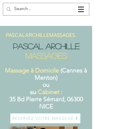
PASCALARCHILLEMASSAGES
Pascal Archille
Massages
Massage à Domicile
(Cannes à
Menton)
ou
au
Cabinet
:
35 Bd Pierre Sémard, 06300
NICE
RESERVEZ VOTRE MASSAGE